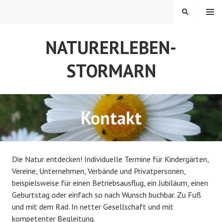
Z
MENÜ
S
u
U
m
C
NATURERLEBEN-
I
H
n
E
STORMARN
h
a
l
t
Kontakt
s
p
r
i
Die Natur entdecken! Individuelle Termine für Kindergärten,
n
Vereine, Unternehmen, Verbände und Privatpersonen,
g
beispielsweise für einen Betriebsausflug, ein Jubiläum, einen
e
Geburtstag oder einfach so nach Wunsch buchbar. Zu Fuß
n
und mit dem Rad. In netter Gesellschaft und mit
kompetenter Begleitung.