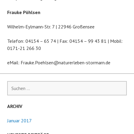
Frauke Pöhlsen
Wilhelm-Eylmann-Str. 7 | 22946 Großensee
Telefon: 04154 – 65 74 | Fax: 04154 – 99 43 81 | Mobil:
0171-21 266 30
eMail: Frauke.Poehlsen@naturerleben-stormarn.de
S
u
c
h
ARCHIV
e
n
Januar 2017
n