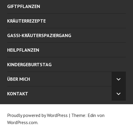
GIFTPFLANZEN
KRÄUTERREZEPTE
GASSI-KRÄUTERSPAZIERGANG
HEILPFLANZEN
KINDERGEBURTSTAG
ÜBER MICH
U
N
KONTAKT
T
U
E
N
R
T
M
E
Proudly powered by WordPress
|
Theme: Edin von
E
R
WordPress.com
.
N
M
Ü
E