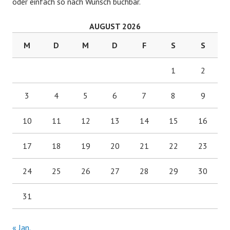
a
oder einfach so nach Wunsch buchbar.
t
AUGUST 2026
M
D
M
D
F
S
S
i
1
2
o
3
4
5
6
7
8
9
n
10
11
12
13
14
15
16
17
18
19
20
21
22
23
24
25
26
27
28
29
30
31
« Jan.