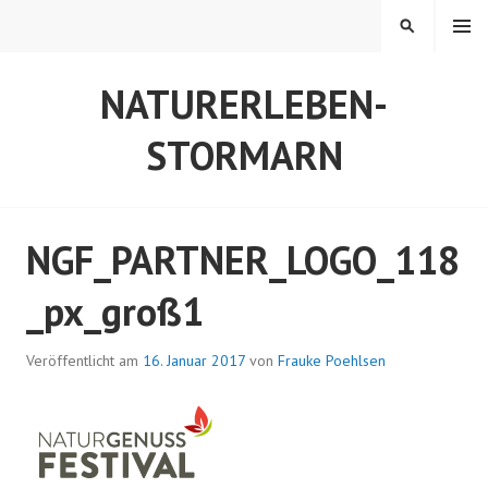
Z
MENÜ
S
u
U
m
C
NATURERLEBEN-
I
H
n
E
STORMARN
h
a
l
t
NGF_PARTNER_LOGO_118
s
p
_px_groß1
r
i
n
Veröffentlicht am
16. Januar 2017
von
Frauke Poehlsen
g
e
n