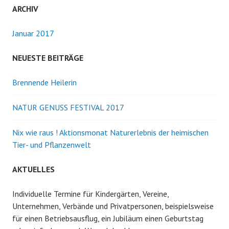
r
h
ARCHIV
e
a
n
Januar 2017
n
g
a
NEUESTE BEITRÄGE
c
s
h
Brennende Heilerin
:
n
NATUR GENUSS FESTIVAL 2017
a
Nix wie raus ! Aktionsmonat Naturerlebnis der heimischen
Tier- und Pflanzenwelt
v
AKTUELLES
i
Individuelle Termine für Kindergärten, Vereine,
g
Unternehmen, Verbände und Privatpersonen, beispielsweise
für einen Betriebsausflug, ein Jubiläum einen Geburtstag