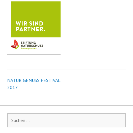
NATUR GENUSS FESTIVAL
B
2017
e
i
S
t
u
c